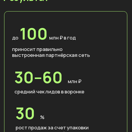
Внедрен маркетинговый SLA: задачи
внутренних бизнес-заказчиков реализуются
за 48 часов вместо четырех недель.
Функции маркетинга централизованы,
обращения к внешним подрядчикам сведены к
нулю.
Похожие проблемы?
Запишитесь на
консультацию, чтобы
найти точки роста и
улучшить результаты
своей компании.
Записаться