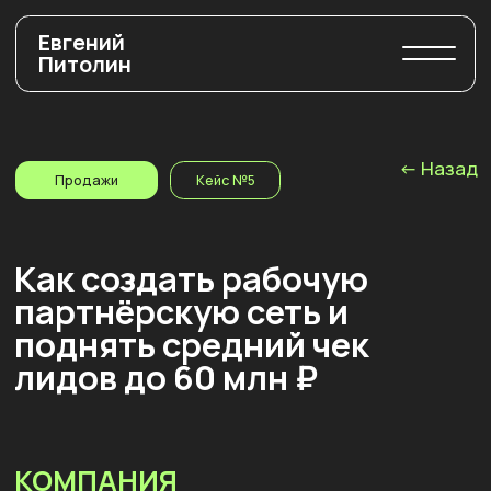
Евгений
Питолин
<- Назад
Продажи
Кейс №5
Как создать рабочую
партнёрскую сеть и
поднять средний чек
лидов до 60 млн ₽
КОМПАНИЯ
Нишевой игрок на рынке заказной разработки с
25-летним опытом.
ПРОБЛЕМЫ
Закоренелость тимлидеров,
многочисленные «ошибки выжившего»
Не выстроен процесс продаж