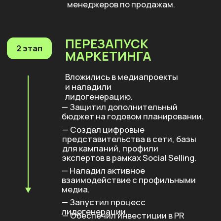
3 этап
ПАРТНЁРСТВА
Построили партнёрскую сеть.
— Создал партнёрскую программу
для сети консультантов.
— Зашёл в классические сети
партнёров в регионах.
— Запустил кампанию для
партнёров из персонала Big-4.
Результат
100
до
млн ₽ в год
приносит правильно
выстроенная партнёрская сеть
30–60