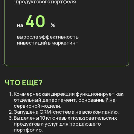
Евгений
Медиапроекты
Питолин
Обо мне
Кейсы
Политика
конфиденциальности (РФ)
Контакты
Политика
конфиденциальности
Услуги
(РК)
Разработка сайта
Instagram
LinkedIn
Facebook