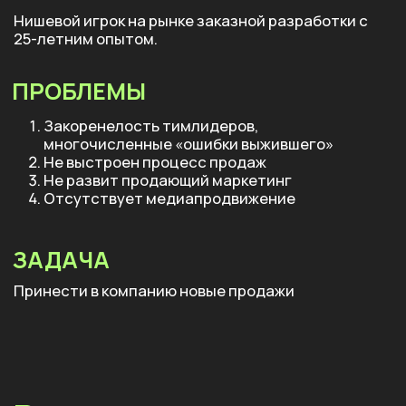
Не развит продающий маркетинг
Отсутствует медиапродвижение
ЗАДАЧА
Принести в компанию новые продажи
Решение
ПОГРУЖЕНИЕ В
1 этап
ПРОДАЖИ И РЫНОК
Обновили команду и
подготовили методологию
продаж.
— Нанял сотрудников отдела
продаж и сформировал
коммерческую дирекцию.
— Организовал коучинг для
текущих аккаунт-менеджеров.
— Сформировал целевой список