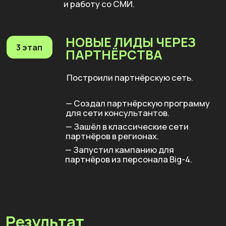
млн ₽
средний чек лидов в воронке
30
%
рост продаж за счет упаковки
продуктового портфеля
40
на
%
выросла эффективность
инвестиций в маркетинг
ЧТО ЕЩЕ?
Коммерческая дирекция функционирует как
отдельный департамент, основанный на
сервисной модели.
Запущена CRM-система на всю компанию.
Выделены 10 ключевых пользовательских
продуктов и услуг для продающего
портфолио.