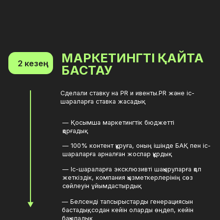
СЕРІКТЕСТЕРДІҢ
3 кезең
СЕНІМІНЕ ИЕ БОЛУ
Серіктестерге тиімді сату құралдарын
ұсындық.
— Серіктестік бағдарламаны қайта қарадық.
— Түсіндірмелермен кез келген мәміле
бойынша Ашық шешім ережесін енгіздік.
— Маркетингтің қайта басталуымен
серіктестерге клиенттерді тартуға
көмектестік.
— Серіктестердің топ-менеджментімен ғана
емес, сату бөлімінің басшыларымен және
жетекші менеджерлермен де жеке қарым-
қатынасқа назар аудардық.
Нәтижелер