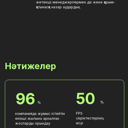
ТАҒЫ БАСҚА
Жаңа базалық емес өнімдердің сатылымы және 1 миллион
АҚШ долларынан астам мәмілелер пайда болды.
Жеңілдік сатып алу кезінде дәлел ретінде бірінші
орыннан үшінші орынға түсті. Оның орташа мәні 60
орнына 10% болды.
Компанияның БАҚ-та болуы доминантқа жеткізілді.
Негізгі өңірлердің Мемлекеттік секторы толығымен
компанияның базалық өніміне ауыстырылды.
Ұқсас тапсырмалар?
Өсу нүктелерін табу және
компанияңыздың
нәтижелерін жақсарту
үшін кеңес беруге
жазылыңыз.