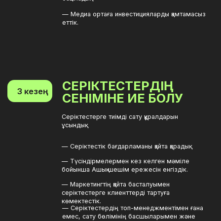
50
96
%
%
FPS
компанияда жұмыс істейтін
серіктестерінің
екінші жылына арналған
өсуі
жоспарды орындау
120
4
%
есе
жоспарды үшінші жылдан
серіктестік желінің
бастап 30%- ға ұлғайту
сатылымы артты
кезінде оны тұрақтан тыс
асыра орындау
40
%
жыл сайынғы кірістің
өсуі