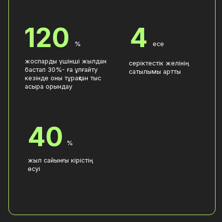
Байланысу жолы
Евгений
Медиа жобалар
Питолин
Өзім жайлы
Сәтті кейстер
Құпиялылық саясаты (РФ)
Құпиялылық саясаты (ҚР)
Байланыс нөмірі
Сайтты әзірлеу
Қызметтер
Instagram
LinkedIn
Facebook