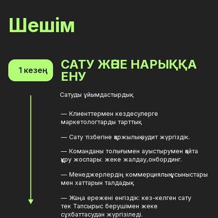
— Менеджерлердің коммерциялық ұсыныстары
мен хаттарын талдадық.
— Жаңа ережені енгіздік: кез-келген сату
тек Тапсырыс берушімен жеке
сұхбаттасудан жүргізіледі.
МАРКЕТИНГТІ ҚАЙТА
2 кезең
БАСТАУ
Сделали ставку на PR и ивенты.PR және іс-
шараларға ставка жасадық.
— Қосымша маркетингтік бюджетті
қорғадық.
— 100% контент құруға, оның ішінде БАҚ пен іс-
шараларға арналған жоспар құрдық.
— Іс-шараларға эксклюзивті шақыруларға қол
жеткіздік, компания қызметкерлерінің сөз
сөйлеуін ұйымдастырдық.
— Белсенді тапсырыстарды генерациясын
бастадық, содан кейін оларды өңдеп, кейін
бақыладық.
— Медиа ортаға инвестицияларды қамтамасыз
еттік.