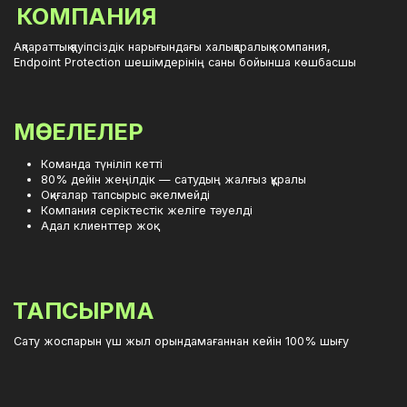
Команда түніліп кетті
80% дейін жеңілдік — сатудың жалғыз құралы
Оқиғалар тапсырыс әкелмейді
Компания серіктестік желіге тәуелді
Адал клиенттер жоқ
ТАПСЫРМА
Сату жоспарын үш жыл орындамағаннан кейін 100% шығу
Шешім
САТУ ЖӘНЕ НАРЫҚҚА
1 кезең
ЕНУ
Сатуды ұйымдастырдық
— Клиенттермен кездесулерге
маркетологтарды тарттық.
— Сату тізбегіне қаржылық аудит жүргіздік.
— Команданы толығымен ауыстырумен қайта
құру жоспары: жеке жалдау,онбординг.