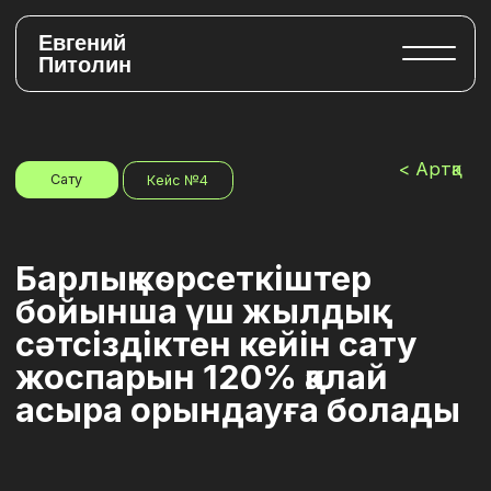
Евгений
Питолин
< Артқа
Сату
Кейс №4
Барлық көрсеткіштер
бойынша үш жылдық
сәтсіздіктен кейін сату
жоспарын 120% қалай
асыра орындауға болады
КОМПАНИЯ
Ақпараттық қауіпсіздік нарығындағы халықаралық компания,
Endpoint Protection шешімдерінің саны бойынша көшбасшы
МӘСЕЛЕЛЕР